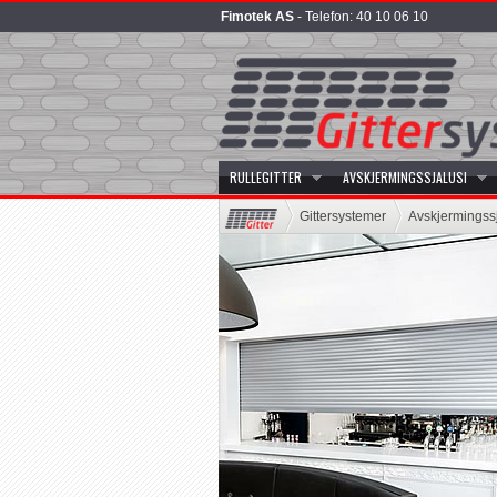
Fimotek AS
- Telefon: 40 10 06 10
RULLEGITTER
AVSKJERMINGSSJALUSI
Gittersystemer
Avskjermingssj