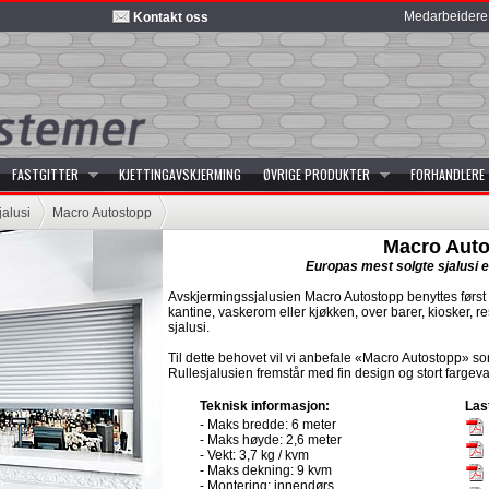
Medarbeidere
Kontakt oss
FASTGITTER
KJETTINGAVSKJERMING
ØVRIGE PRODUKTER
FORHANDLERE
alusi
Macro Autostopp
Macro Aut
Europas mest solgte sjalusi e
Avskjermingssjalusien Macro Autostopp benyttes først
kantine, vaskerom eller kjøkken, over barer, kiosker, r
sjalusi.
Til dette behovet vil vi anbefale «Macro Autostopp» s
Rullesjalusien fremstår med fin design og stort fargeva
Teknisk informasjon:
Las
- Maks bredde: 6 meter
- Maks høyde: 2,6 meter
- Vekt: 3,7 kg / kvm
- Maks dekning: 9 kvm
- Montering: innendørs