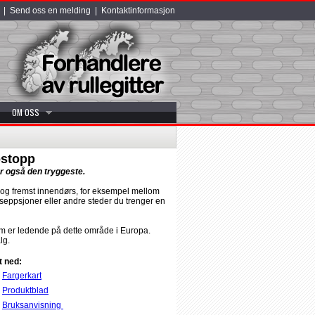
|
Send oss en melding
|
Kontaktinformasjon
OM OSS
ostopp
r også den tryggeste.
 og fremst innendørs, for eksempel mellom
eseppsjoner eller andre steder du trenger en
om er ledende på dette område i Europa.
lg.
t ned:
Fargerkart
Produktblad
Bruksanvisning